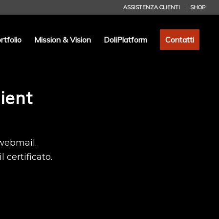
ASSISTENZA CLIENTI
SHOP
rtfolio
Mission & Vision
DoliPlatform
Contatti
ient
 webmail.
 certificato.