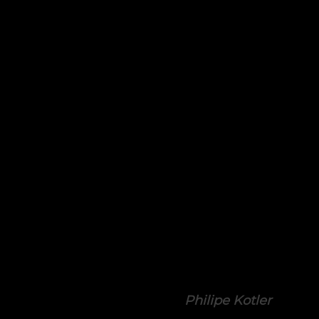
l valore di un’impresa è dato
ciclo di vita dei suoi clienti.”
Philipe Kotler