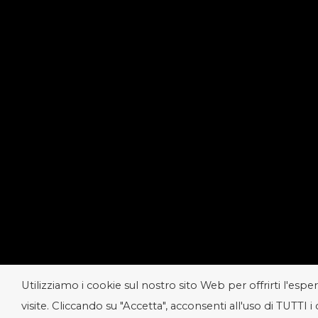
Utilizziamo i cookie sul nostro sito Web per offrirti l'es
visite. Cliccando su "Accetta", acconsenti all'uso di TUTTI i