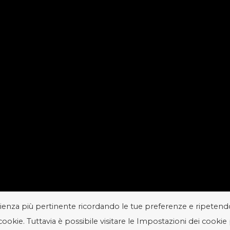
perienza più pertinente ricordando le tue preferenze e ripetend
 cookie. Tuttavia è possibile visitare le Impostazioni dei cookie