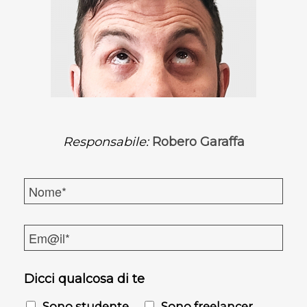
Responsabile:
Robero Garaffa
N
o
m
M
e
a
*
i
l
Dicci qualcosa di te
*
Sono studente
Sono freelancer