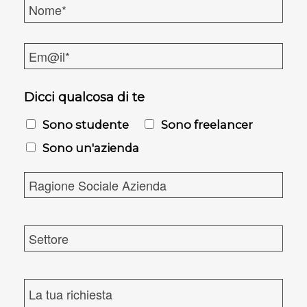
N
o
m
M
e
a
*
i
l
Dicci qualcosa di te
*
Sono studente
Sono freelancer
Sono un'azienda
R
a
g
i
S
o
e
n
t
e
t
R
S
o
i
o