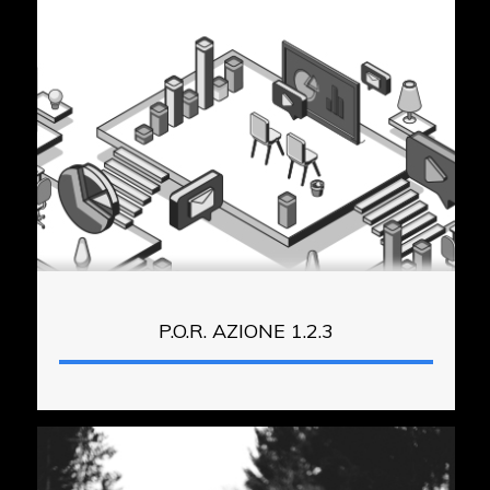
P.O.R. AZIONE 1.2.3