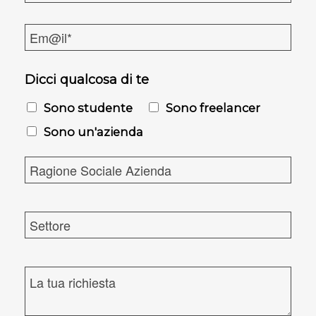
m
M
e
a
*
i
l
Dicci qualcosa di te
*
Sono studente
Sono freelancer
Sono un'azienda
R
a
g
i
S
o
e
n
t
e
t
R
S
o
i
o
r
c
c
e