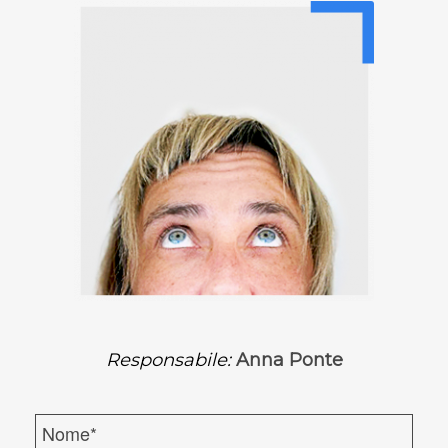
Responsabile:
Anna Ponte
N
o